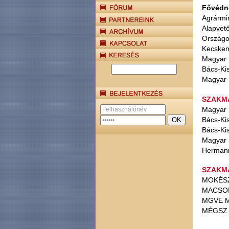
Fővédn
Agrármi
Alapvet
Országo
Kecskem
Magyar 
Bács-Ki
Magyar 
SZAKM
Magyar 
Bács-Ki
Bács-Ki
Magyar 
Hermann 
SZAKM
MOKÉSZ 
MACSOI 
MGVE Ma
MÉGSZ M