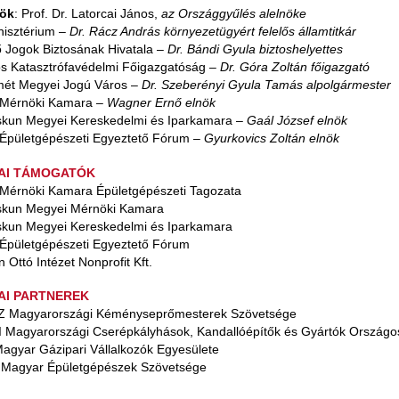
ök
: Prof. Dr. Latorcai János,
az Országgyűlés alelnöke
nisztérium –
Dr. Rácz András környezetügyért felelős államtitkár
ő Jogok Biztosának Hivatala –
Dr. Bándi Gyula biztoshelyettes
s Katasztrófavédelmi Főigazgatóság –
Dr. Góra Zoltán főigazgató
ét Megyei Jogú Város –
Dr. Szeberényi Gyula Tamás alpolgármester
Mérnöki Kamara –
Wagner Ernő elnök
skun Megyei Kereskedelmi és Iparkamara –
Gaál József elnök
Épületgépészeti Egyeztető Fórum –
Gyurkovics Zoltán elnök
AI TÁMOGATÓK
Mérnöki Kamara Épületgépészeti Tagozata
skun Megyei Mérnöki Kamara
skun Megyei Kereskedelmi és Iparkamara
Épületgépészeti Egyeztető Fórum
Ottó Intézet Nonprofit Kft.
AI PARTNEREK
Magyarországi Kéményseprőmesterek Szövetsége
Magyarországi Cserépkályhások, Kandallóépítők és Gyártók Országos 
gyar Gázipari Vállalkozók Egyesülete
agyar Épületgépészek Szövetsége