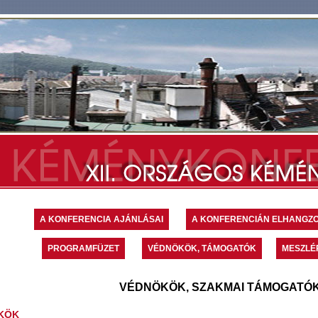
A KONFERENCIA AJÁNLÁSAI
A KONFERENCIÁN ELHANGZ
PROGRAMFÜZET
VÉDNÖKÖK, TÁMOGATÓK
MESZLÉR
VÉDNÖKÖK, SZAKMAI TÁMOGATÓ
KÖK