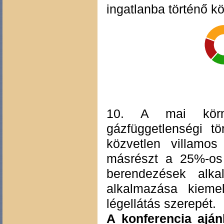
ingatlanba történő kö
10. A mai körny
gázfüggetlenségi t
közvetlen villamos
másrészt a 25%-os 
berendezések alka
alkalmazása kieme
légellátás szerepét.
A konferencia aján