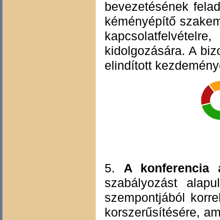
bevezetésének felad
kéményépítő szakemb
kapcsolatfelvétel
kidolgozására. A biz
elindított kezdemén
5.
A konferencia a
szabályozást alapu
szempontjából korre
korszerűsítésére, a