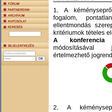
1. A kéményseprő-i
fogalom, pontat
ellentmondás szere
kritériumok tételes e
A konferencia 
módosításával
értelmezhető jogrend
2. A kéményseprő