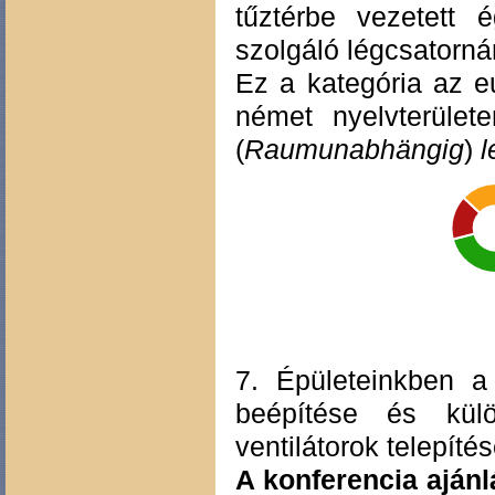
tűztérbe vezetett é
szolgáló légcsatorná
Ez a kategória az e
német nyelvterület
(
Raumunabhängig
)
l
7. Épületeinkben a
beépítése és kül
ventilátorok telepíté
A konferencia ajánl