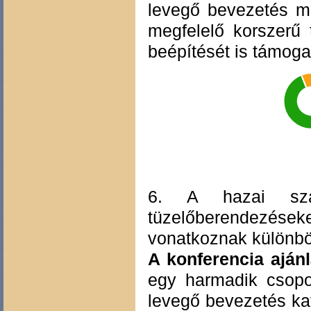
levegő bevezetés me
megfelelő korszerű
beépítését is támoga
6. A hazai szab
tüzelőberendezés
vonatkoznak különbö
A konferencia ajánl
egy harmadik csopor
levegő bevezetés ka