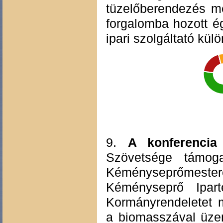
tüzelőberendezés m
forgalomba hozott é
ipari szolgáltató kül
9.
A konferencia 
Szövetsége támog
Kéményseprőmest
Kéményseprő Ipart
Kormányrendeletet m
a biomasszával üzem