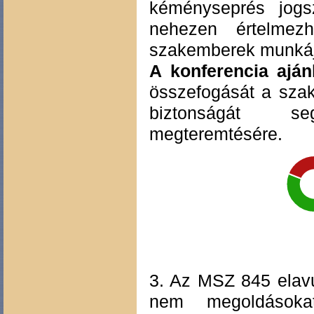
kéményseprés jogsz
nehezen értelmezh
szakemberek munkájá
A konferencia aján
összefogását a sza
biztonságát se
megteremtésére.
3. Az MSZ 845 elavul
nem megoldásokat