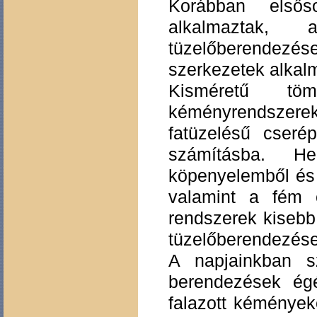
Korábban elsős
alkalmaztak,
tüzelőberendezése
szerkezetek alkal
Kisméretű töm
kéményrendszerek
fatüzelésű cseré
számításba. He
köpenyelemből és 
valamint a fém
rendszerek kisebb 
tüzelőberendezése
A napjainkban s
berendezések ég
falazott kéménye