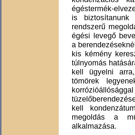
égéstermék-elveze
is biztosítanunk
rendszerű megold
égési levegő bev
a berendezéseknél
kis kémény kereszt
túlnyomás hatására
kell ügyelni ar
tömörek legyene
korrózióállós
tüzelőberendezé
kell kondenzátu
megoldás a műa
alkalmazása.