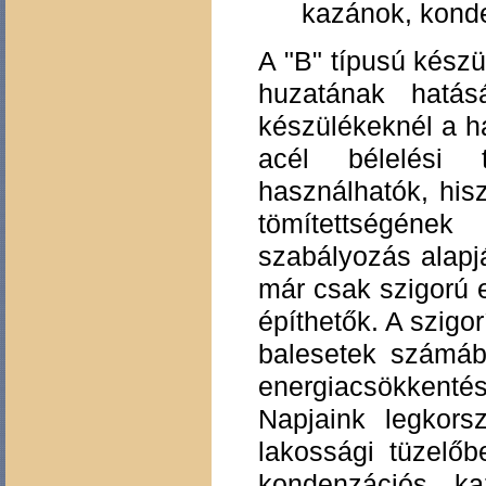
kazánok, kond
A "B" típusú kész
huzatának hatá
készülékeknél a h
acél bélelési 
használhatók, hisz
tömítettségének
szabályozás alapj
már csak szigorú e
építhetők. A szig
balesetek számáb
energiacsökkentés 
Napjaink legkors
lakossági tüzelőb
kondenzációs k