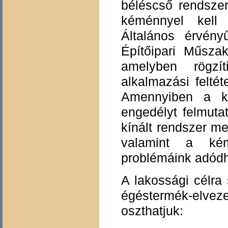
béléscső rendszere
kéménnyel kell 
Általános érvén
Építőipari Műszak
amelyben rögzí
alkalmazási feltét
Amennyiben a ké
engedélyt felmuta
kínált rendszer m
valamint a kém
problémáink adódh
A lakossági célra
égéstermék-elveze
oszthatjuk: