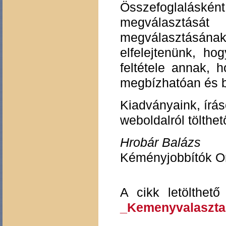
Összefoglalásk
megválasztás
megválasztásán
elfelejtenünk, ho
feltétele annak, h
megbízhatóan és b
Kiadványaink, írá
weboldalról tölthet
Hrobár Balázs
Kéményjobbítók O
A cikk letölthet
_Kemenyvalaszta