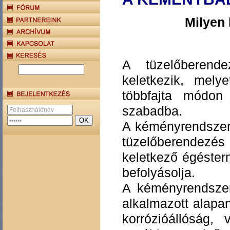
Milyen
A tüzelőberend
keletkezik, mel
többfajta módon
szabadba.
A kéményrendszer
tüzelőberendez
keletkező égéster
befolyásolja.
A kéményrendszer
alkalmazott alapan
korrózióállóság,