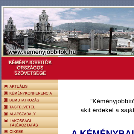
"Kéményjobbít
akit érdekel a saj
A KÉMÉNYBA