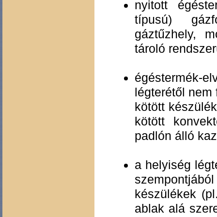
nyitott égést
típusú) gáz
gáztűzhely, m
tároló rendszer
égéstermék-el
légterétől nem
kötött készülé
kötött konvekt
padlón álló ka
a helyiség lég
szempontjábó
készülékek (pl
ablak alá szere