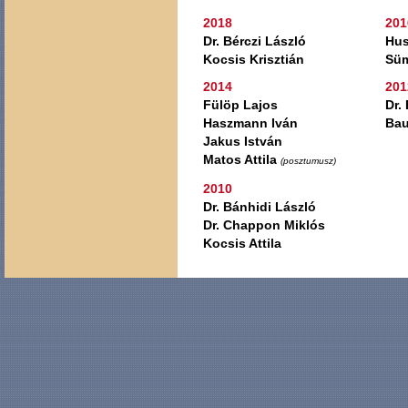
2018
201
Dr. Bérczi László
Hus
Kocsis Krisztián
Sü
2014
201
Fülöp Lajos
Dr.
Haszmann Iván
Bau
Jakus István
Matos Attila
(posztumusz)
2010
Dr. Bánhidi László
Dr. Chappon Miklós
Kocsis Attila