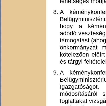
lehetséges módja
A kéménykonfe
Belügyminisztéri
hogy a kéménys
adódó veszteség
támogatást (ahog
önkormányzat me
kötelezően előír
és tárgyi feltéte
A kéménykonfe
Belügyminisztér
Igazgatóságot
módosításáról s
foglaltakat vizsgá