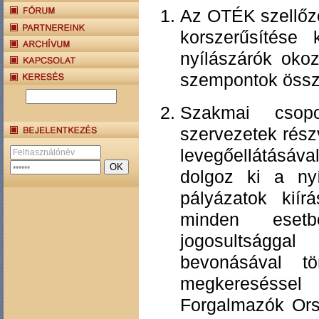
Az OTÉK szellőzé
korszerűsítése 
nyílászárók okoz
szempontok össz
Szakmai csopo
szervezetek rész
levegőellátásáva
dolgoz ki a ny
pályázatok kiír
minden esetbe
jogosultságga
bevonásával tö
megkereséssel
Forgalmazók Ors