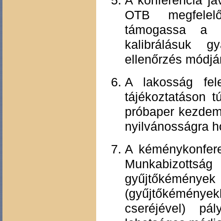
OTB megfelel
támogassa a s
kalibrálásuk 
ellenőrzés módjá
A lakosság fel
tájékoztatáson 
próbaper kezdem
nyilvánosságra h
A kéménykonfere
Munkabizottság
gyűjtőkémények 
(gyűjtőkéménye
cseréjével) pá