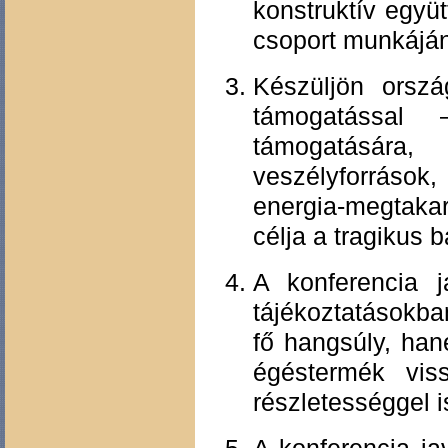
konstruktív együ
csoport munkáján
Készüljön orsz
támogatással
támogatására,
veszélyforráso
energia-megtaka
célja a tragikus
A konferencia 
tájékoztatásokb
fő hangsúly, han
égéstermék vis
részletességgel 
A konferencia j