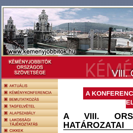
A KONFERENC
E
A VIII. ORS
HATÁROZATAI