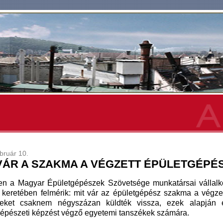
bruár 10.
 VÁR A SZAKMA A VÉGZETT ÉPÜLETGÉP
en a Magyar Épületgépészek Szövetsége munkatársai vállalko
 keretében felmérik: mit vár az épületgépész szakma a végze
veket csaknem négyszázan küldték vissza, ezek alapján 
gépészeti képzést végző egyetemi tanszékek számára.