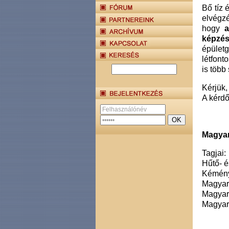
Bő tíz 
elvégz
hogy
a
képzés
épület
létfont
is több
Kérjük
A kérdő
Magyar
Tagjai:
Hűtő- é
Kémény
Magyar
Magyar
Magyar