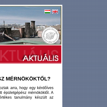
ÉSZ MÉRNÖKÖKTŐL?
ztak arra, hogy egy kérdőíves
tt épületgépész mérnököktől. A
értékes tanulmány készült az