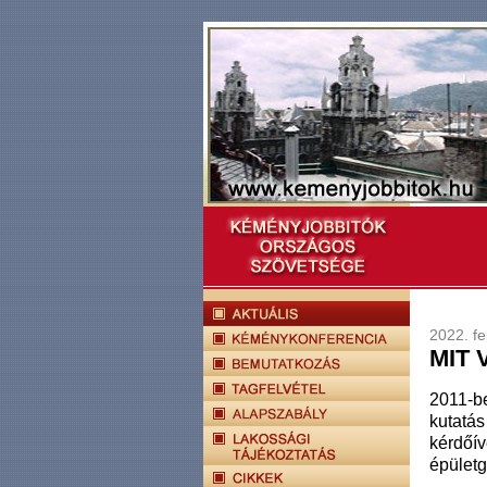
2022. fe
MIT
2011-b
kutatás
kérdőí
épület