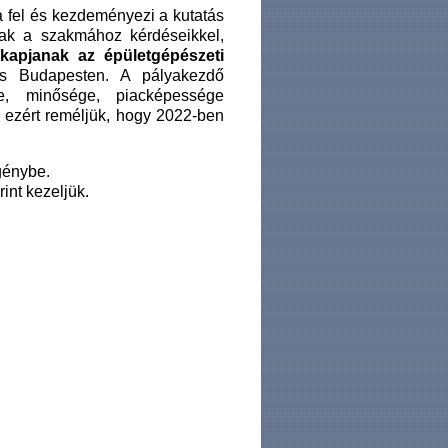
a fel és kezdeményezi a kutatás
nak a szakmához kérdéseikkel,
kapjanak az épületgépészeti
s Budapesten. A pályakezdő
le, minősége, piacképessége
 ezért reméljük, hogy 2022-ben
igénybe.
int kezeljük.