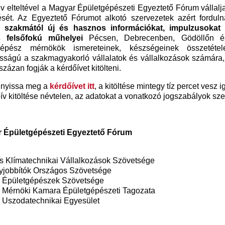
év elteltével a Magyar Épületgépészeti Egyeztető Fórum vállalj
ését. Az Egyeztető Fórumot alkotó szervezetek azért fordul
 szakmától új és hasznos információkat, impulzusokat 
 felsőfokú műhelyei
Pécsen, Debrecenben, Gödöllőn é
gépész mérnökök ismereteinek, készségeinek összetéte
osságú a szakmagyakorló vállalatok és vállalkozások számára,
 százan fogják a kérdőívet kitölteni.
, nyissa meg a
kérdőívet itt
, a kitöltése mintegy tíz percet vesz 
ív kitöltése névtelen, az adatokat a vonatkozó jogszabályok szer
 Épületgépészeti Egyeztető Fórum
s Klímatechnikai Vállalkozások Szövetsége
jobbítók Országos Szövetsége
 Épületgépészek Szövetsége
 Mérnöki Kamara Épületgépészeti Tagozata
 Uszodatechnikai Egyesület